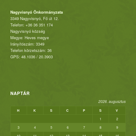
Nagyvisnyó Önkormányzata
3349 Nagyvisnyó, Fő út 12.
Telefon: +36 36 351 174
Nagyvisnyó község
Megye: Heves megye
Irányítószám: 3349
Telefon körzetszám: 36
GPS: 48.1036 / 20.3903
NAPTÁR
2026. augusztus
H
K
S
C
P
S
V
1
2
3
4
5
6
7
8
9
10
11
12
13
14
15
16