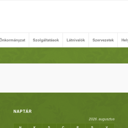
Önkormányzat
Szolgáltatások
Látnivalók
Szervezetek
Hel
NAPTÁR
2026. augusztus
H
K
S
C
P
S
V