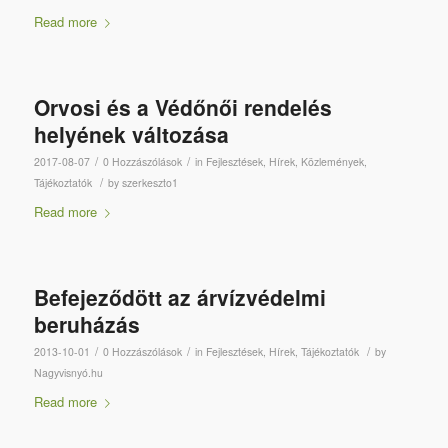
Read more
Orvosi és a Védőnői rendelés
helyének változása
/
/
2017-08-07
0 Hozzászólások
in
Fejlesztések
,
Hírek
,
Közlemények
,
/
Tájékoztatók
by
szerkeszto1
Read more
Befejeződött az árvízvédelmi
beruházás
/
/
/
2013-10-01
0 Hozzászólások
in
Fejlesztések
,
Hírek
,
Tájékoztatók
by
Nagyvisnyó.hu
Read more