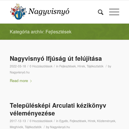
Kategória archív: Fejlesztések
Nagyvisnyó Ifjúság út felújítása
/
/
/
2022-03-18
0 Hozzászólások
in
Fejlesztések
,
Hírek
,
Tájékoztatók
by
Nagyvisnyó.hu
Read more
Településképi Arculati kézikönyv
véleményezése
/
/
2017-12-13
0 Hozzászólások
in
Egyéb
,
Fejlesztések
,
Hírek
,
Közlemények
,
/
Meghívók
,
Tájékoztatók
by
Nagyvisnyó.hu