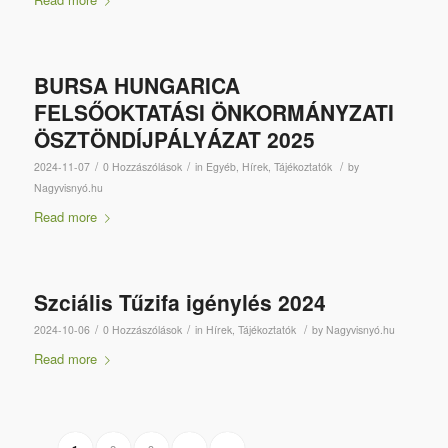
BURSA HUNGARICA
FELSŐOKTATÁSI ÖNKORMÁNYZATI
ÖSZTÖNDÍJPÁLYÁZAT 2025
/
/
/
2024-11-07
0 Hozzászólások
in
Egyéb
,
Hírek
,
Tájékoztatók
by
Nagyvisnyó.hu
Read more
Szciális Tűzifa igénylés 2024
/
/
/
2024-10-06
0 Hozzászólások
in
Hírek
,
Tájékoztatók
by
Nagyvisnyó.hu
Read more