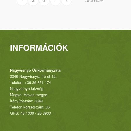
2
3
›
»
1
Oldal 1 tól 21
INFORMÁCIÓK
Nagyvisnyó Önkormányzata
3349 Nagyvisnyó, Fő út 12.
Telefon: +36 36 351 174
Nagyvisnyó község
Megye: Heves megye
Irányítószám: 3349
Telefon körzetszám: 36
GPS: 48.1036 / 20.3903