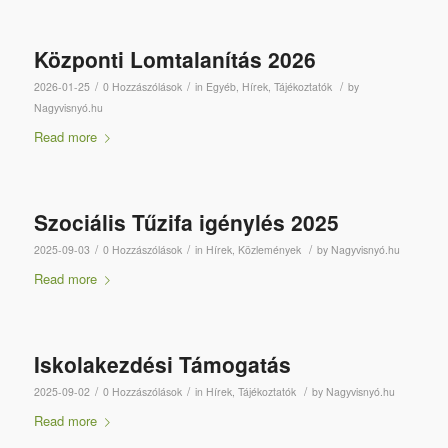
Központi Lomtalanítás 2026
/
/
/
2026-01-25
0 Hozzászólások
in
Egyéb
,
Hírek
,
Tájékoztatók
by
Nagyvisnyó.hu
Read more
Szociális Tűzifa igénylés 2025
/
/
/
2025-09-03
0 Hozzászólások
in
Hírek
,
Közlemények
by
Nagyvisnyó.hu
Read more
Iskolakezdési Támogatás
/
/
/
2025-09-02
0 Hozzászólások
in
Hírek
,
Tájékoztatók
by
Nagyvisnyó.hu
Read more