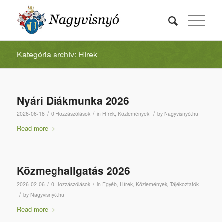
Kategória archív: Hírek
Nyári Diákmunka 2026
/
/
/
2026-06-18
0 Hozzászólások
in
Hírek
,
Közlemények
by
Nagyvisnyó.hu
Read more
Közmeghallgatás 2026
/
/
2026-02-06
0 Hozzászólások
in
Egyéb
,
Hírek
,
Közlemények
,
Tájékoztatók
/
by
Nagyvisnyó.hu
Read more