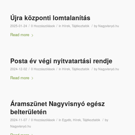
Újra központi lomtalanítás
/
/
/
2025-01-24
0 Hozzászólások
in
Hírek
,
Tájékoztatók
by
Nagyvisnyó.hu
Read more
Posta év végi nyitvatartási rendje
/
/
/
2024-12-02
0 Hozzászólások
in
Hírek
,
Tájékoztatók
by
Nagyvisnyó.hu
Read more
Áramszünet Nagyvisnyó egész
belterületén
/
/
/
2024-11-07
0 Hozzászólások
in
Egyéb
,
Hírek
,
Tájékoztatók
by
Nagyvisnyó.hu
Read more