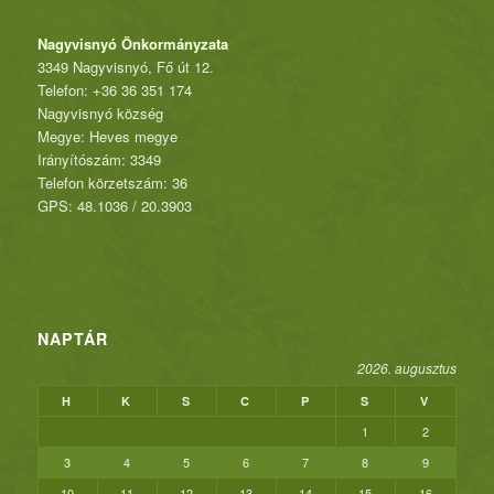
Nagyvisnyó Önkormányzata
3349 Nagyvisnyó, Fő út 12.
Telefon: +36 36 351 174
Nagyvisnyó község
Megye: Heves megye
Irányítószám: 3349
Telefon körzetszám: 36
GPS: 48.1036 / 20.3903
NAPTÁR
2026. augusztus
H
K
S
C
P
S
V
1
2
3
4
5
6
7
8
9
10
11
12
13
14
15
16