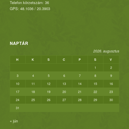
Telefon körzetszám: 36
GPS: 48.1036 / 20.3903
NAPTÁR
2026. augusztus
H
K
S
C
P
S
V
1
2
3
4
5
6
7
8
9
10
11
12
13
14
15
16
17
18
19
20
21
22
23
24
25
26
27
28
29
30
31
« jún