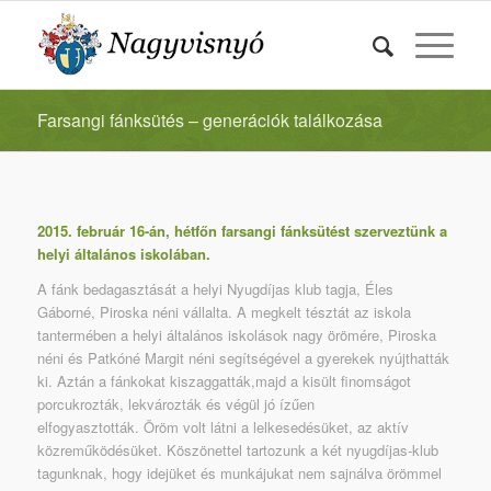
Farsangi fánksütés – generációk találkozása
2015. február 16-án, hétfőn farsangi fánksütést szerveztünk a
helyi általános iskolában.
A fánk bedagasztását a helyi Nyugdíjas klub tagja, Éles
Gáborné, Piroska néni vállalta. A megkelt tésztát az iskola
tantermében a helyi általános iskolások nagy örömére, Piroska
néni és Patkóné Margit néni segítségével a gyerekek nyújthatták
ki. Aztán a fánkokat kiszaggatták,majd a kisült finomságot
porcukrozták, lekvározták és végül jó ízűen
elfogyasztották. Öröm volt látni a lelkesedésüket, az aktív
közreműködésüket. Köszönettel tartozunk a két nyugdíjas-klub
tagunknak, hogy idejüket és munkájukat nem sajnálva örömmel