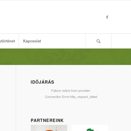
ytörténet
Kapcsolat
IDŐJÁRÁS
Failure notice from provider:
Connection Error:http_request_failed
PARTNEREINK