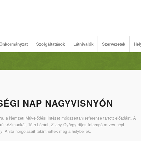
Önkormányzat
Szolgáltatások
Látnivalók
Szervezetek
Hel
SÉGI NAP NAGYVISNYÓN
a, a Nemzeti Művelődési Intézet módszertani referense tartott előadást. A
ű kézimunkái, Tóth Lóránt, Zilahy György-díjas fafaragó míves népi
yi Anita horgolásait tekinthették meg a helybeliek.