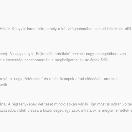
 Hősök Könyvét ismertette, amely a két világháborúban elesett hősöknek állít
uláné). A nagyvisnyói „Fejkendős krónikás” néninek nagy rajongótábora van
kat a közösségi zenecsatornán is meghallgathatják az érdeklődők.
snyó: a “nagy történelem” és a hétköznapok című előadását, amely a
zólt.
a. A régi fényképek vetítését mindig sokan várják, így most is sokan volta
t századba vitték vissza a közönséget, így azok a fiatalok is megismerhették 