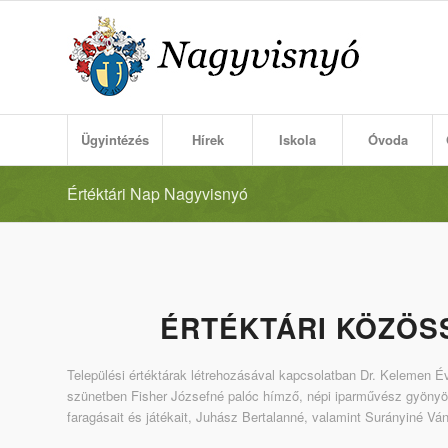
Ügyintézés
Hírek
Iskola
Óvoda
Értéktári Nap Nagyvisnyó
ÉRTÉKTÁRI KÖZÖS
Települési értéktárak létrehozásával kapcsolatban Dr. Kelemen Év
szünetben Fisher Józsefné palóc hímző, népi iparművész gyönyör
faragásait és játékait, Juhász Bertalanné, valamint Surányiné Ván