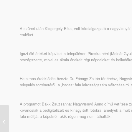
A szünet után Kisgergely Béla, volt iskolaigazgató a nagyvisnyói
emléket.
Igazi élő értéket képvisel a településen Piroska néni (Molnár Gy
országszerte, mivel az általa énekelt régi népdalokat és balladá
Hatalmas érdeklődés övezte Dr. Fónagy Zoltán történész, Nagyvi
település történetéről, a „hadas” falu lakosságszám változásairól s
A programot Bakk Zsuzsanna: Nagyvisnyó Anno című vetítése zárt
kíváncsiak a bedigitalizált és kinagyított fotókra, amelyek a múl
falu múltját a képekről, akik régen még nem láthatták.
Értéktári közösségi nap