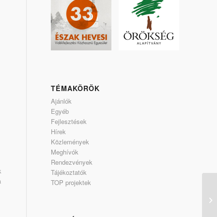
TÉMAKÖRÖK
Ajánlók
Egyéb
Fejlesztések
Hírek
Közlemények
Meghívók
Rendezvények
k
Tájékoztatók
a
TOP projektek